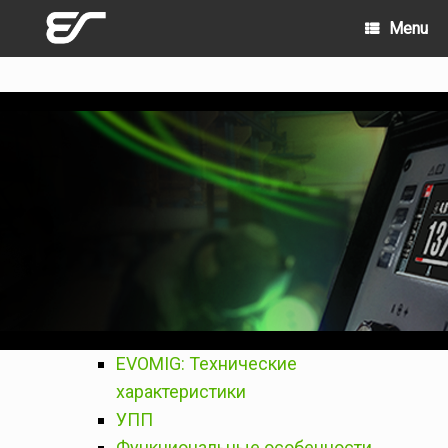
Skip
Menu
to
content
EVOMIG: Технические
характеристики
УПП
Функциональные особенности