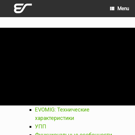
Skip
Menu
to
content
EVOMIG: Технические
характеристики
УПП
Функциональные особенности