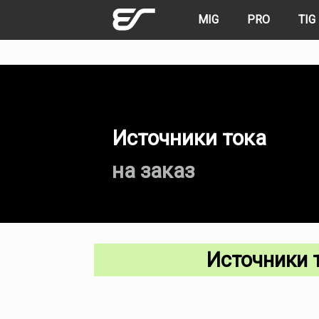
Skip
MIG
PRO
TIG
to
content
Источники тока
на заказ
Источники 