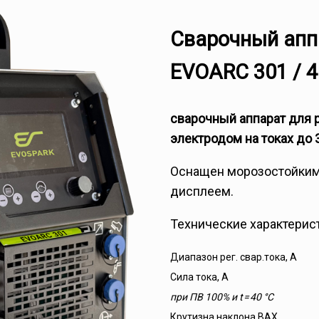
Сварочный апп
EVOARC 301 / 
сварочный аппарат для 
электродом на токах до 3
Оснащен морозостойким
дисплеем.
Технические характерис
Диапазон рег. свар.тока, А
Сила тока, А
при ПВ 100% и t = 40 °С
Крутизна наклона ВАХ