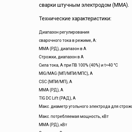
сварки штучным электродом (ММА).
Технические характеристики:
Диапазон регулирования
сварочного тока в режиме, А:
MMA (РД), диапазон в А
Строжки, диапазон в А
Сила тока, A при ПВ 100% (40%) и t=40 °C
MIG/MAG (МП/МПИ/МПС), А
CSC (МПИ/МП), А
MMA (РД), А
TIG DC Lift (РАД), А
Макс. диаметр угольного электрода для строжк
Макс. потребляемая мощность, кВт
ММА (РД), кВт