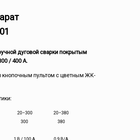
арат
401
ручной дуговой сварки покрытым
00 / 400 А.
 кнопочным пультом с цветным ЖК-
тики:
20–300
20–380
300
380
1 В / 100 А
0,9 В/А