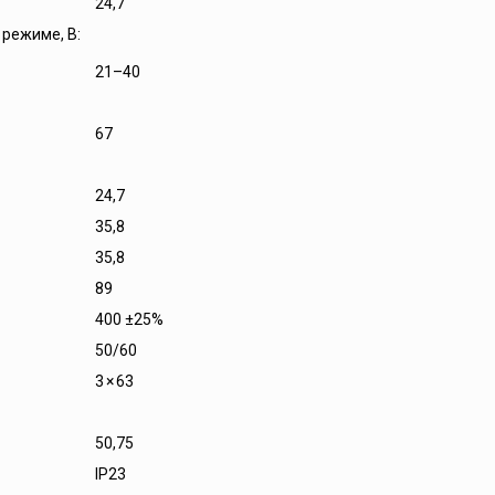
24,7
режиме, В:
21–40
67
24,7
35,8
35,8
89
400 ±25%
50/60
3 × 63
50,75
IP23