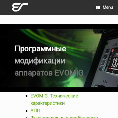
Skip
Menu
to
content
Программные
модификации
аппаратов EVOMIG
EVOMIG: Технические
характеристики
УПП
Функциональные особенности