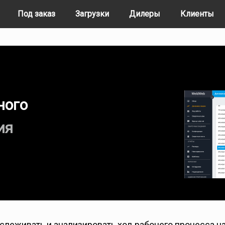
Под заказ
Загрузки
Дилеры
Клиенты
ного
ия
леживать и анализировать ход рабочего процесса на