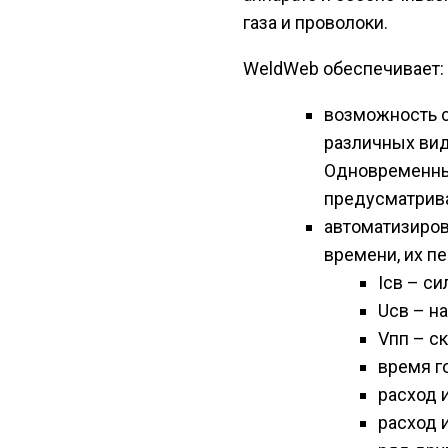
газа и проволоки.
WeldWeb обеспечивает:
возможность 
различных вид
Одновременный
предусматрив
автоматизиров
времени, их пе
Iсв – си
Uсв – н
Vпп – с
время г
расход 
расход и