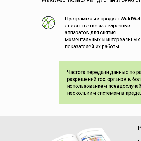
Программный продукт WeldWe
строит «сети» из сварочных
аппаратов для снятия
моментальных и интервальных
показателей их работы.
Частота передачи данных по ра
разрешений гос. органов в бо
использованием псевдослучайн
нескольким системам в предел