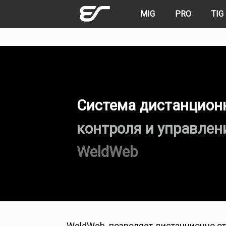
Skip
MIG
PRO
TIG
to
content
Система дистанцион
контроля и управлен
WeldWeb
WeldWeb позволяет дистанционно отс