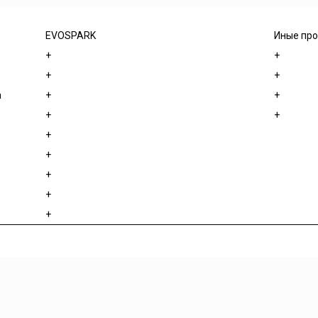
EVOSPARK
Иные про
+
+
+
+
а
+
+
+
+
+
+
+
+
+